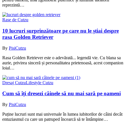
reprezintă…
Rase de Cutzu
10 lucruri surprinzătoare pe care nu le știai despre
rasa Golden Retriever
By
PisiCutzu
Rasa Golden Retriever este o adevărată... legendă vie. Cu blana sa
aurie, privirea sinceră și personalitatea prietenoasă, acest companion
loial…
Dresaj Cutzu
Lifestyle Cutzu
Cum să îți dresezi câinele să nu mai sară pe oameni
By
PisiCutzu
Puține lucruri sunt mai universale în lumea iubitorilor de câini decât
entuziasmul cu care un patruped încearcă să te întâmpine…