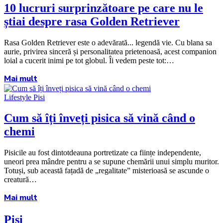
10 lucruri surprinzătoare pe care nu le
știai despre rasa Golden Retriever
Rasa Golden Retriever este o adevărată... legendă vie. Cu blana sa
aurie, privirea sinceră și personalitatea prietenoasă, acest companion
loial a cucerit inimi pe tot globul. Îi vedem peste tot:…
Mai mult
Lifestyle Pisi
Cum să îți înveți pisica să vină când o
chemi
Pisicile au fost dintotdeauna portretizate ca ființe independente,
uneori prea mândre pentru a se supune chemării unui simplu muritor.
Totuși, sub această fațadă de „regalitate” misterioasă se ascunde o
creatură…
Mai mult
Pisi