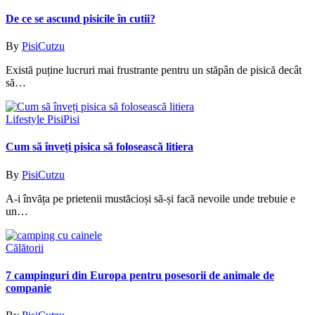
De ce se ascund pisicile în cutii?
By
PisiCutzu
Există puține lucruri mai frustrante pentru un stăpân de pisică decât
să…
Lifestyle Pisi
Pisi
Cum să înveți pisica să folosească litiera
By
PisiCutzu
A-i învăța pe prietenii mustăcioși să-și facă nevoile unde trebuie e
un…
Călătorii
7 campinguri din Europa pentru posesorii de animale de
companie