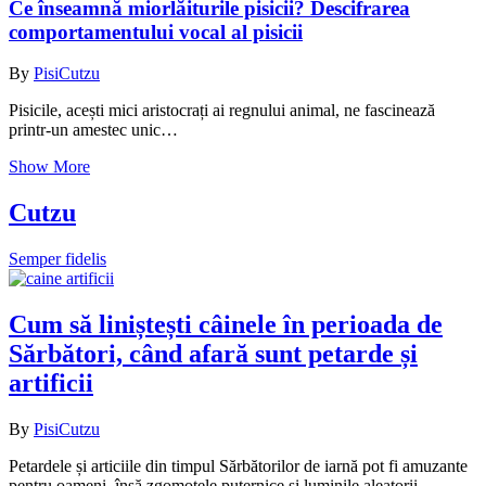
Ce înseamnă miorlăiturile pisicii? Descifrarea
comportamentului vocal al pisicii
By
PisiCutzu
Pisicile, acești mici aristocrați ai regnului animal, ne fascinează
printr-un amestec unic…
Show More
Cutzu
Semper fidelis
Cum să liniștești câinele în perioada de
Sărbători, când afară sunt petarde și
artificii
By
PisiCutzu
Petardele și articiile din timpul Sărbătorilor de iarnă pot fi amuzante
pentru oameni, însă zgomotele puternice și luminile aleatorii