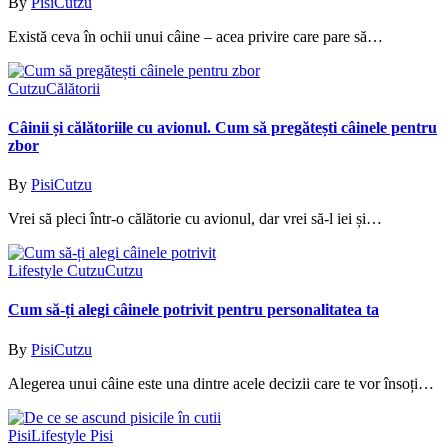
By
PisiCutzu
Există ceva în ochii unui câine – acea privire care pare să…
Cutzu
Călătorii
Câinii și călătoriile cu avionul. Cum să pregătești câinele pentru
zbor
By
PisiCutzu
Vrei să pleci într-o călătorie cu avionul, dar vrei să-l iei și…
Lifestyle Cutzu
Cutzu
Cum să-ți alegi câinele potrivit pentru personalitatea ta
By
PisiCutzu
Alegerea unui câine este una dintre acele decizii care te vor însoți…
Pisi
Lifestyle Pisi