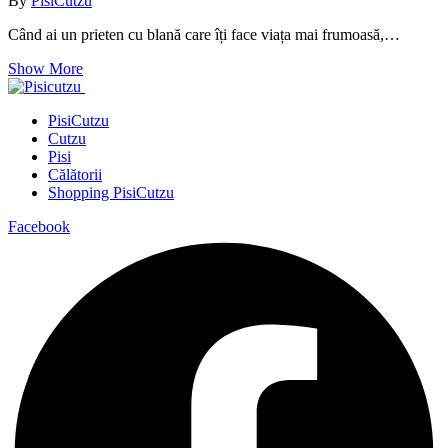
By
PisiCutzu
Când ai un prieten cu blană care îți face viața mai frumoasă,…
Show More
PisiCutzu
Cutzu
Pisi
Călătorii
Shopping PisiCutzu
Facebook