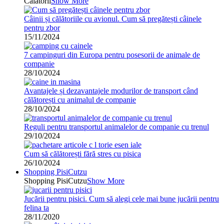
Călătorii
Show More
Câinii și călătoriile cu avionul. Cum să pregătești câinele
pentru zbor
15/11/2024
7 campinguri din Europa pentru posesorii de animale de
companie
28/10/2024
Avantajele și dezavantajele modurilor de transport când
călătorești cu animalul de companie
28/10/2024
Reguli pentru transportul animalelor de companie cu trenul
29/10/2024
Cum să călătorești fără stres cu pisica
26/10/2024
Shopping PisiCutzu
Shopping PisiCutzu
Show More
Jucării pentru pisici. Cum să alegi cele mai bune jucării pentru
felina ta
28/11/2020