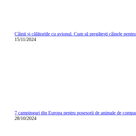
Câinii și călătoriile cu avionul. Cum să pregătești câinele pentr
15/11/2024
7 campinguri din Europa pentru posesorii de animale de compa
28/10/2024