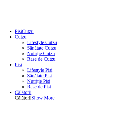
PisiCutzu
Cutzu
Lifestyle Cutzu
Sănătate Cutzu
Nutriție Cutzu
Rase de Cutzu
Pisi
Lifestyle Pisi
Sănătate Pisi
Nutriție Pisi
Rase de Pisi
Călătorii
Călătorii
Show More