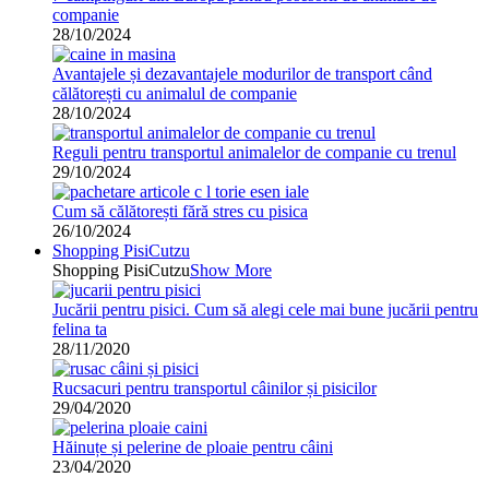
companie
28/10/2024
Avantajele și dezavantajele modurilor de transport când
călătorești cu animalul de companie
28/10/2024
Reguli pentru transportul animalelor de companie cu trenul
29/10/2024
Cum să călătorești fără stres cu pisica
26/10/2024
Shopping PisiCutzu
Shopping PisiCutzu
Show More
Jucării pentru pisici. Cum să alegi cele mai bune jucării pentru
felina ta
28/11/2020
Rucsacuri pentru transportul câinilor și pisicilor
29/04/2020
Hăinuțe și pelerine de ploaie pentru câini
23/04/2020