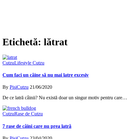
Etichetă:
lătrat
Cutzu
Lifestyle Cutzu
Cum faci un câine să nu mai latre excesiv
By
PisiCutzu
21/06/2020
De ce latră câinii? Nu există doar un singur motiv pentru care…
Cutzu
Rase de Cutzu
7 rase de câini care nu prea latră
By
PisiCutzu
23/04/2020