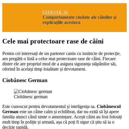
CITEȘTE ȘI
Comportamente ciudate ale câinilor și
explicațiile acestora
Cele mai protectoare rase de câini
Pentru cei interesați de un partener canin cu instincte de protecție,
am pregătit o listă a celor mai protectoare rase de câini. Fiecare
dintre ele are propriul mod de a asigura siguranța stăpânilor săi,
oferind în același timp loialitate și devotament.
Ciobănesc German
Ciobănesc german
Este cunoscut pentru devotamentul și inteligența sa.
Ciobănescul
German
este un câine calm și echilibrat, dar nu ezită să își apere
familia atunci când simte o amenințare. Acești câini au fost folosiți
mult timp în poliție și armată, așa că poți fi sigur că știu să ia o
decizie rapidă.