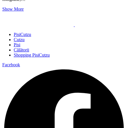
Show More
PisiCutzu
Cutzu
Pisi
Călătorii
Shopping PisiCutzu
Facebook