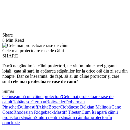
Share
8 Min Read
Cele mai protectoare rase de câini
SHARE
Dacă ne gândim la câini protectori, ne vin în minte acei giganți
loiali, gata să sară în apărarea stăpânilor lor la orice oră din zi sau din
noapte. Dar ce înseamnă, de fapt, să ai un câine protector și care
sunt
cele mai protectoare rase de câini
?
Sumar
Ce înseamnă un câine protector?
Cele mai protectoare rase de
câini
Ciobănesc German
Rottweiler
Doberman
Pinscher
Bullmastiff
Akita
Boxer
Ciobănesc Belgian Malinois
Cane
Corso
Rhodesian Ridgeback
Mastiff Tibetan
Cum își apără câinii
protectori stăpânii
Sfaturi pentru stăpânii câinilor protectori
În
concluzie