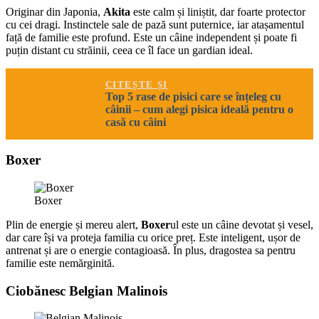
Originar din Japonia,
Akita
este calm și liniștit, dar foarte protector
cu cei dragi. Instinctele sale de pază sunt puternice, iar atașamentul
față de familie este profund. Este un câine independent și poate fi
puțin distant cu străinii, ceea ce îl face un gardian ideal.
CITEȘTE ȘI
Top 5 rase de pisici care se înțeleg cu
câinii – cum alegi pisica ideală pentru o
casă cu câini
Boxer
Boxer
Plin de energie și mereu alert,
Boxer
ul este un câine devotat și vesel,
dar care își va proteja familia cu orice preț. Este inteligent, ușor de
antrenat și are o energie contagioasă. În plus, dragostea sa pentru
familie este nemărginită.
Ciobănesc Belgian Malinois