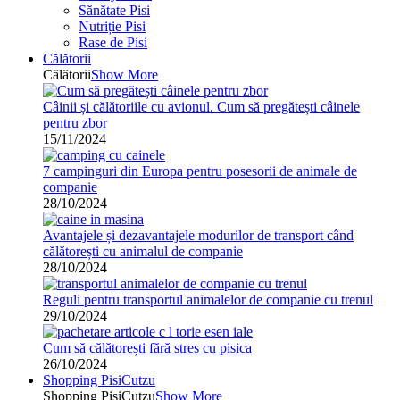
Sănătate Pisi
Nutriție Pisi
Rase de Pisi
Călătorii
Călătorii
Show More
Câinii și călătoriile cu avionul. Cum să pregătești câinele
pentru zbor
15/11/2024
7 campinguri din Europa pentru posesorii de animale de
companie
28/10/2024
Avantajele și dezavantajele modurilor de transport când
călătorești cu animalul de companie
28/10/2024
Reguli pentru transportul animalelor de companie cu trenul
29/10/2024
Cum să călătorești fără stres cu pisica
26/10/2024
Shopping PisiCutzu
Shopping PisiCutzu
Show More