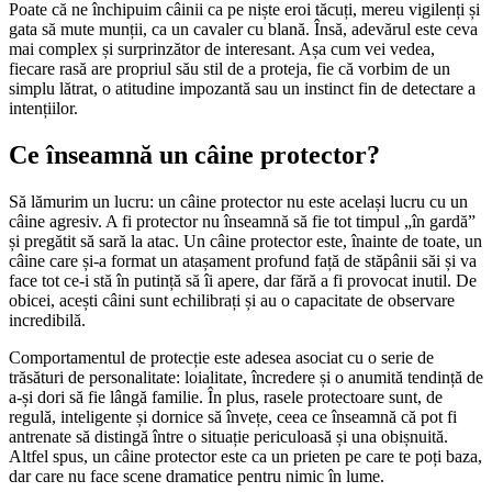
Poate că ne închipuim câinii ca pe niște eroi tăcuți, mereu vigilenți și
gata să mute munții, ca un cavaler cu blană. Însă, adevărul este ceva
mai complex și surprinzător de interesant. Așa cum vei vedea,
fiecare rasă are propriul său stil de a proteja, fie că vorbim de un
simplu lătrat, o atitudine impozantă sau un instinct fin de detectare a
intențiilor.
Ce înseamnă un câine protector?
Să lămurim un lucru: un câine protector nu este același lucru cu un
câine agresiv. A fi protector nu înseamnă să fie tot timpul „în gardă”
și pregătit să sară la atac. Un câine protector este, înainte de toate, un
câine care și-a format un atașament profund față de stăpânii săi și va
face tot ce-i stă în putință să îi apere, dar fără a fi provocat inutil. De
obicei, acești câini sunt echilibrați și au o capacitate de observare
incredibilă.
Comportamentul de protecție este adesea asociat cu o serie de
trăsături de personalitate: loialitate, încredere și o anumită tendință de
a-și dori să fie lângă familie. În plus, rasele protectoare sunt, de
regulă, inteligente și dornice să învețe, ceea ce înseamnă că pot fi
antrenate să distingă între o situație periculoasă și una obișnuită.
Altfel spus, un câine protector este ca un prieten pe care te poți baza,
dar care nu face scene dramatice pentru nimic în lume.