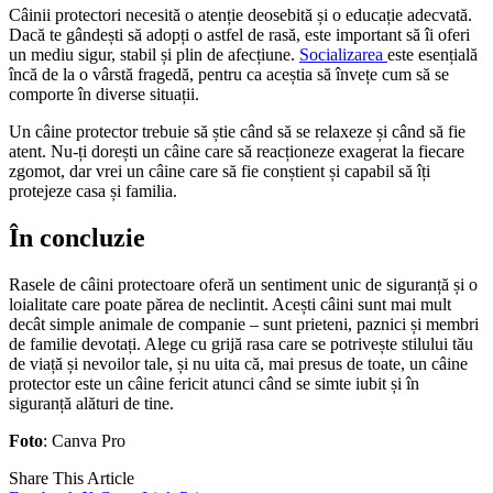
Câinii protectori necesită o atenție deosebită și o educație adecvată.
Dacă te gândești să adopți o astfel de rasă, este important să îi oferi
un mediu sigur, stabil și plin de afecțiune.
Socializarea
este esențială
încă de la o vârstă fragedă, pentru ca aceștia să învețe cum să se
comporte în diverse situații.
Un câine protector trebuie să știe când să se relaxeze și când să fie
atent. Nu-ți dorești un câine care să reacționeze exagerat la fiecare
zgomot, dar vrei un câine care să fie conștient și capabil să îți
protejeze casa și familia.
În concluzie
Rasele de câini protectoare oferă un sentiment unic de siguranță și o
loialitate care poate părea de neclintit. Acești câini sunt mai mult
decât simple animale de companie – sunt prieteni, paznici și membri
de familie devotați. Alege cu grijă rasa care se potrivește stilului tău
de viață și nevoilor tale, și nu uita că, mai presus de toate, un câine
protector este un câine fericit atunci când se simte iubit și în
siguranță alături de tine.
Foto
: Canva Pro
Share This Article