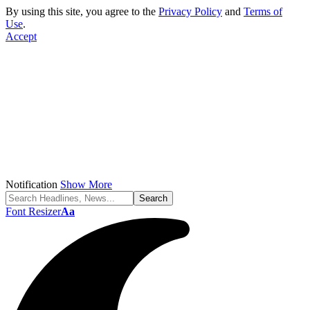
By using this site, you agree to the
Privacy Policy
and
Terms of
Use
.
Accept
Notification
Show More
Font Resizer
Aa