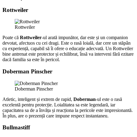
Rottweiler
Rottweiler
Poate că
Rottweiler
-ul arată impunător, dar este și un companion
devotat, afectuos cu cei dragi. Este o rasă loială, dar cere un stăpân
cu experiență, capabil să îi ofere o educație adecvată. Un Rottweiler
bine antrenat este protector și echilibrat, însă va interveni fără ezitare
dacă familia sa este în pericol.
Doberman Pinscher
Doberman Pinscher
Atletic, inteligent și extrem de rapid,
Doberman
-ul este o rasă
excelentă pentru protecție. Loialitatea sa este legendară, iar
capacitatea sa de a învăța și reacționa la pericole este impresionantă.
În plus, are o prezență care impune respect instantaneu.
Bullmastiff