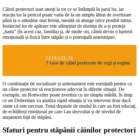
Câinii protectori sunt atenți la tot ce se întâmplă în jurul lor, iar
reacția lor la pericol poate varia de la un simplu lătrat de avertizare
până la o atitudine mai fermă, menită să alunge orice posibil intrus.
Instinctul lor de apărare este alimentat de dorința de a-și proteja
„haita” (în acest caz, familia) și, de multe ori, câinii devin o barieră
emoțională și fizică între stăpân și o potențială amenințare.
CITEȘTE ȘI
7 rase de câini preferate de regi și regine
O combinație de socializare și antrenament este esențială pentru ca
un câine protector să reacționeze adecvat în diferite situații. De
exemplu, un Rottweiler poate avertiza cu un simplu mârâit, în timp
ce un Doberman va analiza rapid situația și va interveni doar dacă
simte că este necesar. Totul depinde de modul în care au fost educați,
de echilibrul emoțional pe care l-au dezvoltat și de nivelul de
atașament față de stăpâni.
Sfaturi pentru stăpânii câinilor protectori