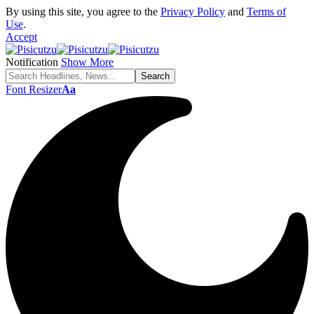
By using this site, you agree to the
Privacy Policy
and
Terms of
Use
.
Accept
Notification
Show More
Font Resizer
Aa