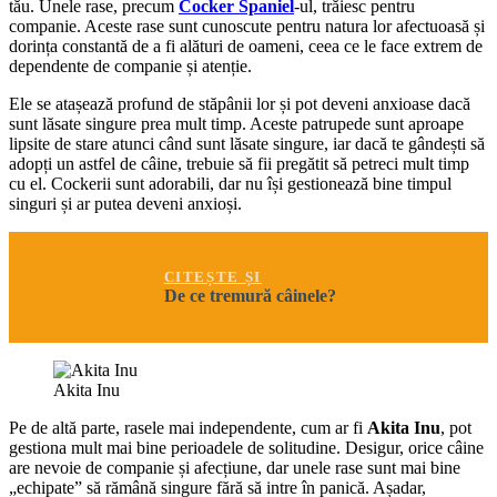
tău. Unele rase, precum
Cocker Spaniel
-ul, trăiesc pentru
companie. Aceste rase sunt cunoscute pentru natura lor afectuoasă și
dorința constantă de a fi alături de oameni, ceea ce le face extrem de
dependente de companie și atenție.
Ele se atașează profund de stăpânii lor și pot deveni anxioase dacă
sunt lăsate singure prea mult timp. Aceste patrupede sunt aproape
lipsite de stare atunci când sunt lăsate singure, iar dacă te gândești să
adopți un astfel de câine, trebuie să fii pregătit să petreci mult timp
cu el. Cockerii sunt adorabili, dar nu își gestionează bine timpul
singuri și ar putea deveni anxioși.
CITEȘTE ȘI
De ce tremură câinele?
Akita Inu
Pe de altă parte, rasele mai independente, cum ar fi
Akita Inu
, pot
gestiona mult mai bine perioadele de solitudine. Desigur, orice câine
are nevoie de companie și afecțiune, dar unele rase sunt mai bine
„echipate” să rămână singure fără să intre în panică. Așadar,