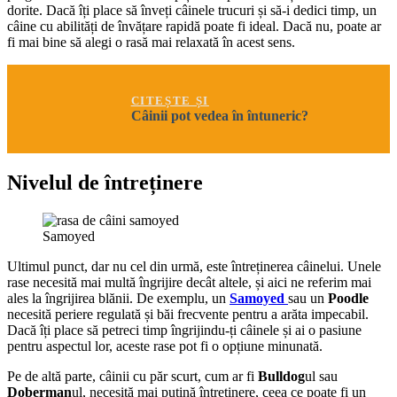
dorite. Dacă îți place să înveți câinele trucuri și să-i dedici timp, un
câine cu abilități de învățare rapidă poate fi ideal. Dacă nu, poate ar
fi mai bine să alegi o rasă mai relaxată în acest sens.
CITEȘTE ȘI
Câinii pot vedea în întuneric?
Nivelul de întreținere
Samoyed
Ultimul punct, dar nu cel din urmă, este întreținerea câinelui. Unele
rase necesită mai multă îngrijire decât altele, și aici ne referim mai
ales la îngrijirea blănii. De exemplu, un
Samoyed
sau un
Poodle
necesită periere regulată și băi frecvente pentru a arăta impecabil.
Dacă îți place să petreci timp îngrijindu-ți câinele și ai o pasiune
pentru aspectul lor, aceste rase pot fi o opțiune minunată.
Pe de altă parte, câinii cu păr scurt, cum ar fi
Bulldog
ul sau
Doberman
ul, necesită mai puțină întreținere, ceea ce poate fi un