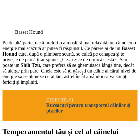
Basset Hound
Pe de altă parte, dacă preferi o atmosferă mai relaxată, un câine cu o
energie mai scăzută ar putea fi răspunsul. Ce părere ai de un
Basset
Hound
care, după o plimbare scurtă, se culcă pe canapea și te
privește de parcă ți-ar spune: „Ce-ai zice de o mică siestă?” Sau
poate un
Shih Tzu
, care preferă să se ghemuiască lângă tine, decât
să alerge prin parc. Cheia este să îți găsești un câine al cărui nivel de
energie să se alinieze cu al tău, astfel încât amândoi să vă simțiți
fericiți și împliniți.
CITEȘTE ȘI
Rucsacuri pentru transportul câinilor și
pisicilor
Temperamentul tău și cel al câinelui