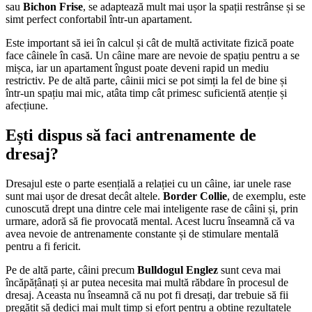
sau
Bichon Frise
, se adaptează mult mai ușor la spații restrânse și se
simt perfect confortabil într-un apartament.
Este important să iei în calcul și cât de multă activitate fizică poate
face câinele în casă. Un câine mare are nevoie de spațiu pentru a se
mișca, iar un apartament îngust poate deveni rapid un mediu
restrictiv. Pe de altă parte, câinii mici se pot simți la fel de bine și
într-un spațiu mai mic, atâta timp cât primesc suficientă atenție și
afecțiune.
Ești dispus să faci antrenamente de
dresaj?
Dresajul este o parte esențială a relației cu un câine, iar unele rase
sunt mai ușor de dresat decât altele.
Border Collie
, de exemplu, este
cunoscută drept una dintre cele mai inteligente rase de câini și, prin
urmare, adoră să fie provocată mental. Acest lucru înseamnă că va
avea nevoie de antrenamente constante și de stimulare mentală
pentru a fi fericit.
Pe de altă parte, câini precum
Bulldogul Englez
sunt ceva mai
încăpățânați și ar putea necesita mai multă răbdare în procesul de
dresaj. Aceasta nu înseamnă că nu pot fi dresați, dar trebuie să fii
pregătit să dedici mai mult timp și efort pentru a obține rezultatele