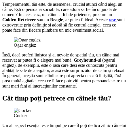
Temperamentul tău este, de asemenea, crucial atunci când alegi un
câine. Ești o persoană sociabilă, care adoră să fie înconjurată de
oameni? În acest caz, un câine la fel de prietenos, precum un
Golden Retriever
sau un
Beagle
, ar putea fi ideal. Aceste
rase
sunt
extrovertite prin definiție și adoră să fie centrul atenției, ceea ce
poate face din fiecare plimbare un mic eveniment social.
Ogar englez
Însă, dacă preferi liniștea și ai nevoie de spațiul tău, un câine mai
rezervat ar putea fi o alegere mai bună.
Greyhound
-ul (ogarul
englez), de exemplu, este o rasă care deși este cunoscută pentru
abilitățile sale de alergător, acasă este surprinzător de calm și relaxat.
În general, aceștia sunt câinii care pot aprecia o seară liniștită, fără
prea multă agitație, ceea ce îi face potriviți pentru persoanele care nu
sunt mari fani ai interacțiunilor constante.
Cât timp poți petrece cu câinele tău?
Cocker
Un alt aspect esențial este timpul pe care îl poți dedica zilnic câinelui