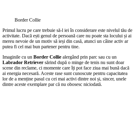
Border Collie
Primul lucru pe care trebuie să-l iei în considerare este nivelul tău de
activitate. Dacă ești genul de persoană care nu poate sta locului și ai
mereu nevoie de un motiv să ieși din casă, atunci un câine activ ar
putea fi cel mai bun partener pentru tine.
Imaginile cu un
Border Collie
alergând prin parc sau cu un
Labrador Retriever
sărind după o minge de tenis nu sunt doar
scene din reclame, ci momente care îți pot face ziua mai bună dacă
ai energia necesară. Aceste rase sunt cunoscute pentru capacitatea
lor de a menține pasul cu cei mai activi dintre noi și, sincer, unele
dintre aceste exemplare par că nu obosesc niciodată.