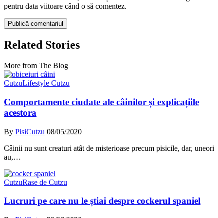
pentru data viitoare când o să comentez.
Related Stories
More from The Blog
Cutzu
Lifestyle Cutzu
Comportamente ciudate ale câinilor și explicațiile
acestora
By
PisiCutzu
08/05/2020
Câinii nu sunt creaturi atât de misterioase precum pisicile, dar, uneori
au,…
Cutzu
Rase de Cutzu
Lucruri pe care nu le știai despre cockerul spaniel