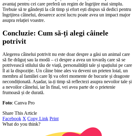
avantaj pentru cei care preferă un regim de îngrijire mai simplu.
Trebuie să te gândești la cât timp și efort ești dispus să dedici pentru
îngrijirea câinelui, deoarece acest lucru poate avea un impact major
asupra relației voastre.
Concluzie
:
Cum să-ți alegi câinele
potrivit
Alegerea câinelui potrivit nu este doar despre a găsi un animal care
să fie drăguț sau la modă – ci despre a avea un tovarăș care să se
potrivească stilului tău de viață, personalității tale și spațiului pe care
îl ai la dispoziție. Un câine bine ales va deveni un prieten loial, un
membru al familiei care îți va oferi momente de bucurie și dragoste
necondiționată. Așadar, ia-ți timp să reflectezi asupra nevoilor tale și
a nevoilor câinelui, iar în final, vei avea parte de o prietenie
frumoasă și de durată.
Foto
: Canva Pro
Share This Article
Facebook
X
Copy Link
Print
What do you think?