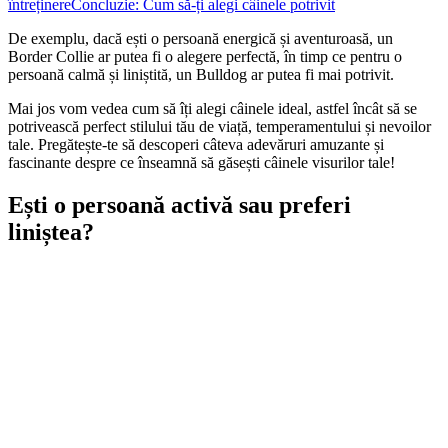
întreținere
Concluzie: Cum să-ți alegi câinele potrivit
De exemplu, dacă ești o persoană energică și aventuroasă, un
Border Collie ar putea fi o alegere perfectă, în timp ce pentru o
persoană calmă și liniștită, un Bulldog ar putea fi mai potrivit.
Mai jos vom vedea cum să îți alegi câinele ideal, astfel încât să se
potrivească perfect stilului tău de viață, temperamentului și nevoilor
tale. Pregătește-te să descoperi câteva adevăruri amuzante și
fascinante despre ce înseamnă să găsești câinele visurilor tale!
Ești o persoană activă sau preferi
liniștea?