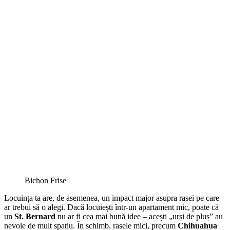
Bichon Frise
Locuința ta are, de asemenea, un impact major asupra rasei pe care
ar trebui să o alegi. Dacă locuiești într-un apartament mic, poate că
un
St. Bernard
nu ar fi cea mai bună idee – acești „urși de pluș” au
nevoie de mult spațiu. În schimb, rasele mici, precum
Chihuahua