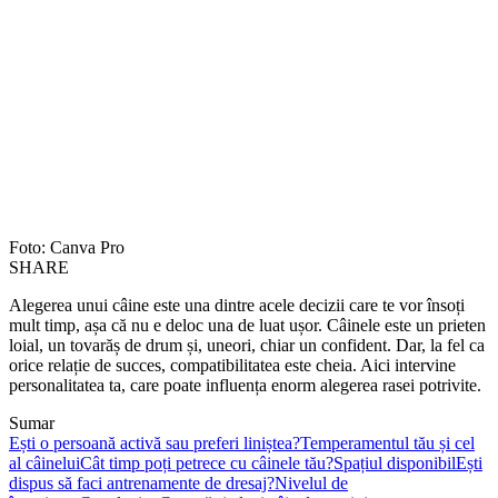
Foto: Canva Pro
SHARE
Alegerea unui câine este una dintre acele decizii care te vor însoți
mult timp, așa că nu e deloc una de luat ușor. Câinele este un prieten
loial, un tovarăș de drum și, uneori, chiar un confident. Dar, la fel ca
orice relație de succes, compatibilitatea este cheia. Aici intervine
personalitatea ta, care poate influența enorm alegerea rasei potrivite.
Sumar
Ești o persoană activă sau preferi liniștea?
Temperamentul tău și cel
al câinelui
Cât timp poți petrece cu câinele tău?
Spațiul disponibil
Ești
dispus să faci antrenamente de dresaj?
Nivelul de