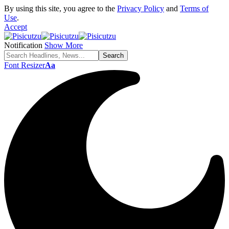
By using this site, you agree to the
Privacy Policy
and
Terms of
Use
.
Accept
Notification
Show More
Font Resizer
Aa