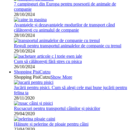
7 campinguri din Europa pentru posesorii de animale de
companie
28/10/2024
Avantajele și dezavantajele modurilor de transport când
călătorești cu animalul de companie
28/10/2024
Reguli pentru transportul animalelor de companie cu trenul
29/10/2024
Cum să călătorești fără stres cu pisica
26/10/2024
Shopping PisiCutzu
Shopping PisiCutzu
Show More
Jucării pentru pisici. Cum să alegi cele mai bune jucării pentru
felina ta
28/11/2020
Rucsacuri pentru transportul câinilor și pisicilor
29/04/2020
Hăinuțe și pelerine de ploaie pentru câini
23/04/2020