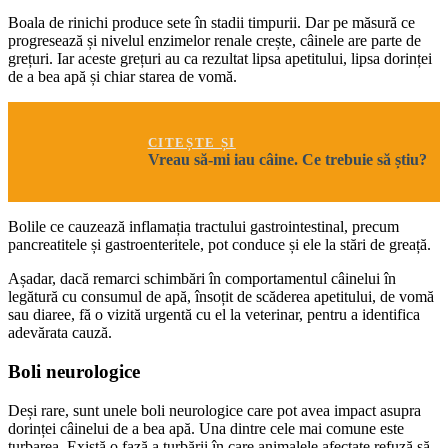
Boala de rinichi produce sete în stadii timpurii. Dar pe măsură ce
progresează și nivelul enzimelor renale crește, câinele are parte de
grețuri. Iar aceste grețuri au ca rezultat lipsa apetitului, lipsa dorinței
de a bea apă și chiar starea de vomă.
CITEȘTE ȘI
Vreau să-mi iau câine. Ce trebuie să știu?
Bolile ce cauzează inflamația tractului gastrointestinal, precum
pancreatitele și gastroenteritele, pot conduce și ele la stări de greață.
Așadar, dacă remarci schimbări în comportamentul câinelui în
legătură cu consumul de apă, însoțit de scăderea apetitului, de vomă
sau diaree, fă o vizită urgentă cu el la veterinar, pentru a identifica
adevărata cauză.
Boli neurologice
Deși rare, sunt unele boli neurologice care pot avea impact asupra
dorinței câinelui de a bea apă. Una dintre cele mai comune este
turbarea. Există o fază a turbării în care animalele afectate refuză să