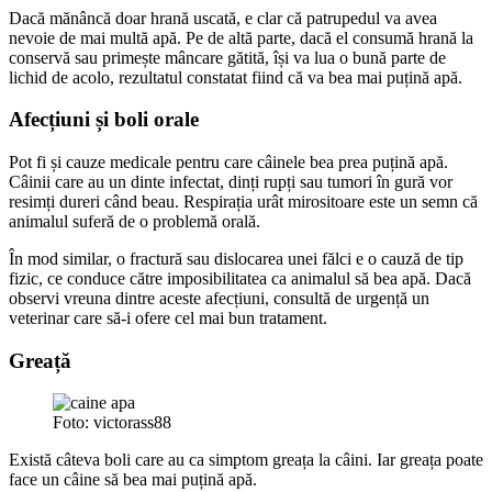
Dacă mănâncă doar hrană uscată, e clar că patrupedul va avea
nevoie de mai multă apă. Pe de altă parte, dacă el consumă hrană la
conservă sau primește mâncare gătită, își va lua o bună parte de
lichid de acolo, rezultatul constatat fiind că va bea mai puțină apă.
Afecțiuni și boli orale
Pot fi și cauze medicale pentru care câinele bea prea puțină apă.
Câinii care au un dinte infectat, dinți rupți sau tumori în gură vor
resimți dureri când beau. Respirația urât mirositoare este un semn că
animalul suferă de o problemă orală.
În mod similar, o fractură sau dislocarea unei fălci e o cauză de tip
fizic, ce conduce către imposibilitatea ca animalul să bea apă. Dacă
observi vreuna dintre aceste afecțiuni, consultă de urgență un
veterinar care să-i ofere cel mai bun tratament.
Greață
Foto: victorass88
Există câteva boli care au ca simptom greața la câini. Iar greața poate
face un câine să bea mai puțină apă.