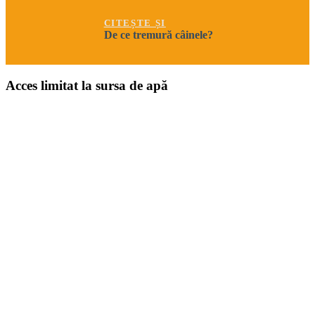
CITEȘTE ȘI
De ce tremură câinele?
Acces limitat la sursa de apă