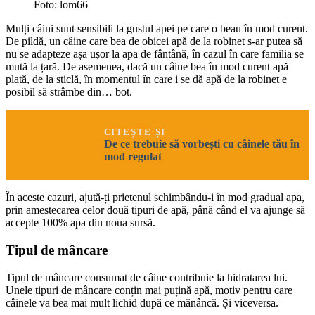
Foto: lom66
Mulți câini sunt sensibili la gustul apei pe care o beau în mod curent.
De pildă, un câine care bea de obicei apă de la robinet s-ar putea să
nu se adapteze așa ușor la apa de fântână, în cazul în care familia se
mută la țară. De asemenea, dacă un câine bea în mod curent apă
plată, de la sticlă, în momentul în care i se dă apă de la robinet e
posibil să strâmbe din… bot.
CITEȘTE ȘI
De ce trebuie să vorbești cu câinele tău în
mod regulat
În aceste cazuri, ajută-ți prietenul schimbându-i în mod gradual apa,
prin amestecarea celor două tipuri de apă, până când el va ajunge să
accepte 100% apa din noua sursă.
Tipul de mâncare
Tipul de mâncare consumat de câine contribuie la hidratarea lui.
Unele tipuri de mâncare conțin mai puțină apă, motiv pentru care
câinele va bea mai mult lichid după ce mănâncă. Și viceversa.