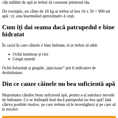
câți mililitri de apă ar trebui să consume prietenul tău.
De exemplu, un câine de 18 kg ar trebui să bea 18 x 50 = 900 ml
apă / zi, asta însemnând aproximativ 4 cești.
Cum îți dai seama dacă patrupedul e bine
hidratat
În cazul în care câinele e bine hidratat, el ar trebui să aibă:
Ochii luminoși și vioi
Gingii umede
Ochii înfundați și gingiile „lipicioase” pot fi indicatori de
deshidratare.
Din ce cauze câinele nu bea suficientă apă
Majoritatea câinilor beau suficientă apă, pentru a-și satisface nevoile
de hidratare. Ce se întâmplă însă dacă patrupedul nu bea apă? Iată
câteva posibile motive, pe care trebuie să le investighezi și pe care să
le rezolvi: