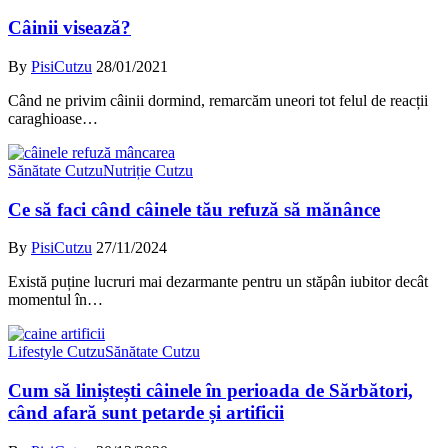
când afară sunt petarde și artificii
By
PisiCutzu
20/12/2020
Petardele și articiile din timpul Sărbătorilor de iarnă pot fi amuzante
pentru…
Sănătate Cutzu
De ce poate fi ciocolata otrăvitoare pentru câini
By
PisiCutzu
12/12/2020
Ai citit bine: ciocolata e toxică pentru câini (și pentru pisici
deopotrivă!).…
Show More
PisiCutzu
Cutzu
Pisi
Călătorii
Shopping PisiCutzu