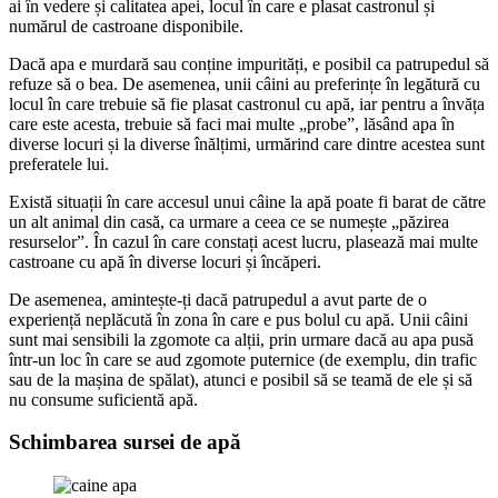
ai în vedere și calitatea apei, locul în care e plasat castronul și
numărul de castroane disponibile.
Dacă apa e murdară sau conține impurități, e posibil ca patrupedul să
refuze să o bea. De asemenea, unii câini au preferințe în legătură cu
locul în care trebuie să fie plasat castronul cu apă, iar pentru a învăța
care este acesta, trebuie să faci mai multe „probe”, lăsând apa în
diverse locuri și la diverse înălțimi, urmărind care dintre acestea sunt
preferatele lui.
Există situații în care accesul unui câine la apă poate fi barat de către
un alt animal din casă, ca urmare a ceea ce se numește „păzirea
resurselor”. În cazul în care constați acest lucru, plasează mai multe
castroane cu apă în diverse locuri și încăperi.
De asemenea, amintește-ți dacă patrupedul a avut parte de o
experiență neplăcută în zona în care e pus bolul cu apă. Unii câini
sunt mai sensibili la zgomote ca alții, prin urmare dacă au apa pusă
într-un loc în care se aud zgomote puternice (de exemplu, din trafic
sau de la mașina de spălat), atunci e posibil să se teamă de ele și să
nu consume suficientă apă.
Schimbarea sursei de apă