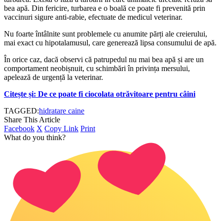
bea apă. Din fericire, turbarea e o boală ce poate fi prevenită prin
vaccinuri sigure anti-rabie, efectuate de medicul veterinar.
Nu foarte întâlnite sunt problemele cu anumite părți ale creierului,
mai exact cu hipotalamusul, care generează lipsa consumului de apă.
În orice caz, dacă observi că patrupedul nu mai bea apă și are un
comportament neobișnuit, cu schimbări în privința mersului,
apelează de urgență la veterinar.
Citește și: De ce poate fi ciocolata otrăvitoare pentru câini
TAGGED:
hidratare caine
Share This Article
Facebook
X
Copy Link
Print
What do you think?