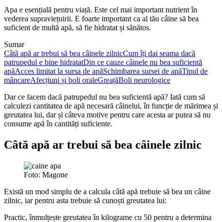
Apa e esențială pentru viață. Este cel mai important nutrient în
vederea supraviețuirii. E foarte important ca al tău câine să bea
suficient de multă apă, să fie hidratat și sănătos.
Sumar
Câtă apă ar trebui să bea câinele zilnic
Cum îți dai seama dacă
patrupedul e bine hidratat
Din ce cauze câinele nu bea suficientă
apă
Acces limitat la sursa de apă
Schimbarea sursei de apă
Tipul de
mâncare
Afecțiuni și boli orale
Greață
Boli neurologice
Dar ce facem dacă patrupedul nu bea suficientă apă? Iată cum să
calculezi cantitatea de apă necesară câinelui, în funcție de mărimea și
greutatea lui, dar și câteva motive pentru care acesta ar putea să nu
consume apă în cantități suficiente.
Câtă apă ar trebui să bea câinele zilnic
Foto: Magone
Există un mod simplu de a calcula câtă apă trebuie să bea un câine
zilnic, iar pentru asta trebuie să cunoști greutatea lui:
Practic, înmulțește greutatea în kilograme cu 50 pentru a determina